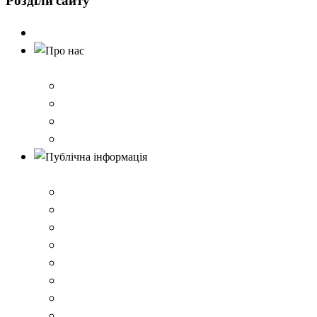
Розділи
сайту
Головна
Про нас
Історія школи
Контактна інформація
Карта проїзду
QR-коди для шерингу документів до Розбишівської гі
Публічна інформація
ВІДОМОСТІ про матеріально-технічне забезпечення о
Умови доступності закладу
Закон України про освіту
Керівництво закладом
Статут гімназії
Ліцензія на провадження освітньої діяльності
Освітня програма закладу
Кадрове забезпечення .ВІДОМОСТІ про кількісні та 