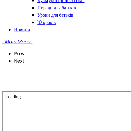
Культурні цінності сім’ї
Поради для батьків
Уроки для батьків
10 кроків
Новини
Main Menu
Prev
Next