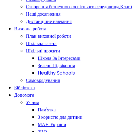
Створення безпечного освітнього середовища,Клас 
Наші досягнення
Дистанційне навчання
Виховна робота
План виховної роботи
Шкільна газета
Шкільні проєкти
Школа За Інтересами
Зелене Підвіконня
Healthy Schools
Самоврядування
Бібліотека
Допомога
Учням
Пам'ятка
З користю для дитини
МАН України
ЗНО