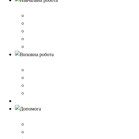
Навчальна робота
Нормативно-правове забезпечення
Розклад уроків
Створення безпечного освітнього середовища,Клас 
Наші досягнення
Дистанційне навчання
Виховна робота
План виховної роботи
Шкільна газета
Шкільні проєкти
Самоврядування
Бібліотека
Допомога
Учням
Вчителям