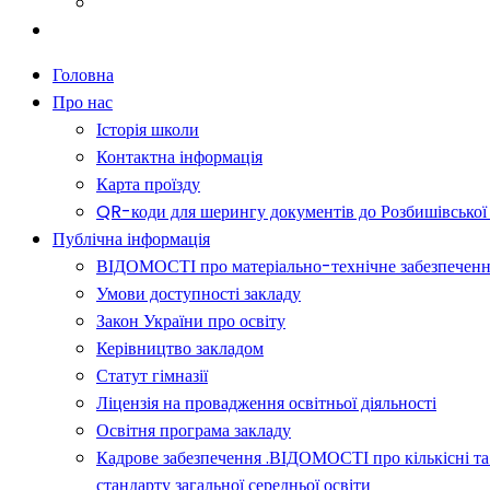
Батькам
Новини
Головна
Про нас
Історія школи
Контактна інформація
Карта проїзду
QR-коди для шерингу документів до Розбишівської гі
Публічна інформація
ВІДОМОСТІ про матеріально-технічне забезпечення о
Умови доступності закладу
Закон України про освіту
Керівництво закладом
Статут гімназії
Ліцензія на провадження освітньої діяльності
Освітня програма закладу
Кадрове забезпечення .ВІДОМОСТІ про кількісні та 
стандарту загальної середньої освіти