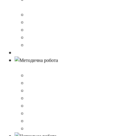
стандарту загальної середньої освіти
Річний звіт про діяльність закладу
Кошторис гімназії
Фінансовий звіт
Результати моніторингу якості освіти
Правила вступу до школи
Антибулінг
Методична робота
Стратегія розвитку
План роботи школи
Робота ШПС
Портфоліо вчителів
Атестація
План підвищення кваліфікації
Вибір підручників
Педагогічні ради