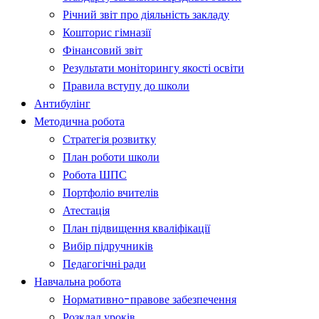
Річний звіт про діяльність закладу
Кошторис гімназії
Фінансовий звіт
Результати моніторингу якості освіти
Правила вступу до школи
Антибулінг
Методична робота
Стратегія розвитку
План роботи школи
Робота ШПС
Портфоліо вчителів
Атестація
План підвищення кваліфікації
Вибір підручників
Педагогічні ради
Навчальна робота
Нормативно-правове забезпечення
Розклад уроків