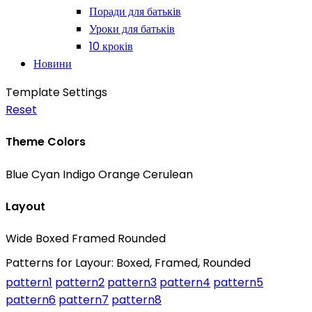
Поради для батьків
Уроки для батьків
10 кроків
Новини
Template Settings
Reset
Theme Colors
Blue
Cyan
Indigo
Orange
Cerulean
Layout
Wide
Boxed
Framed
Rounded
Patterns for Layour: Boxed, Framed, Rounded
pattern1
pattern2
pattern3
pattern4
pattern5
pattern6
pattern7
pattern8