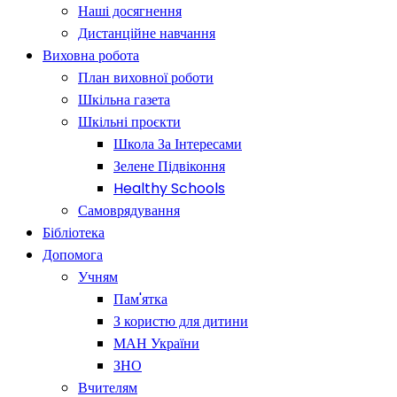
Наші досягнення
Дистанційне навчання
Виховна робота
План виховної роботи
Шкільна газета
Шкільні проєкти
Школа За Інтересами
Зелене Підвіконня
Healthy Schools
Самоврядування
Бібліотека
Допомога
Учням
Пам'ятка
З користю для дитини
МАН України
ЗНО
Вчителям