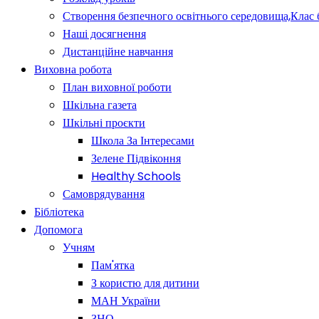
Створення безпечного освітнього середовища,Клас 
Наші досягнення
Дистанційне навчання
Виховна робота
План виховної роботи
Шкільна газета
Шкільні проєкти
Школа За Інтересами
Зелене Підвіконня
Healthy Schools
Самоврядування
Бібліотека
Допомога
Учням
Пам'ятка
З користю для дитини
МАН України
ЗНО