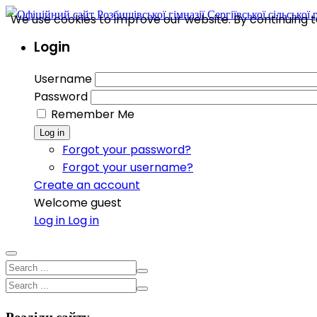
We use cookies to improve our website. By continuing to
Login
Username
Password
Remember Me
Log in
Forgot your password?
Forgot your username?
Create an account
Welcome guest
Log in
Log in