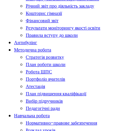
Річний звіт про діяльність закладу
Кошторис гімназії
Фінансовий звіт
Результати моніторингу якості освіти
Правила вступу до школи
Антибулінг
Методична робота
Стратегія розвитку
План роботи школи
Робота ШПС
Портфоліо вчителів
Атестація
План підвищення кваліфікації
Вибір підручників
Педагогічні ради
Навчальна робота
Нормативно-правове забезпечення
Розклад уроків