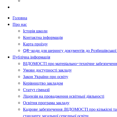
Батькам
Новини
Головна
Про нас
Історія школи
Контактна інформація
Карта проїзду
QR-коди для шерингу документів до Розбишівської гі
Публічна інформація
ВІДОМОСТІ про матеріально-технічне забезпечення о
Умови доступності закладу
Закон України про освіту
Керівництво закладом
Статут гімназії
Ліцензія на провадження освітньої діяльності
Освітня програма закладу
Кадрове забезпечення .ВІДОМОСТІ про кількісні та 
стандарту загальної середньої освіти