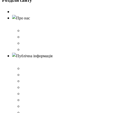
Розділи
сайту
Головна
Про нас
Історія школи
Контактна інформація
Карта проїзду
QR-коди для шерингу документів до Розбишівської гі
Публічна інформація
ВІДОМОСТІ про матеріально-технічне забезпечення о
Умови доступності закладу
Закон України про освіту
Керівництво закладом
Статут гімназії
Ліцензія на провадження освітньої діяльності
Освітня програма закладу
Кадрове забезпечення .ВІДОМОСТІ про кількісні та 