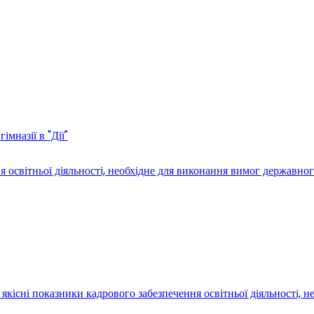
мназії в "Дії"
світньої діяльності, необхідне для виконання вимог державного
якісні показники кадрового забезпечення освітньої діяльності, 