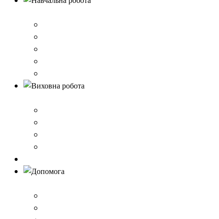
Навчальна робота
Нормативно-правове забезпечення
Розклад уроків
Створення безпечного освітнього середовища,Клас 
Наші досягнення
Дистанційне навчання
Виховна робота
План виховної роботи
Шкільна газета
Шкільні проєкти
Самоврядування
Бібліотека
Допомога
Учням
Вчителям