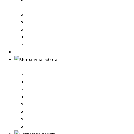
стандарту загальної середньої освіти
Річний звіт про діяльність закладу
Кошторис гімназії
Фінансовий звіт
Результати моніторингу якості освіти
Правила вступу до школи
Антибулінг
Методична робота
Стратегія розвитку
План роботи школи
Робота ШПС
Портфоліо вчителів
Атестація
План підвищення кваліфікації
Вибір підручників
Педагогічні ради