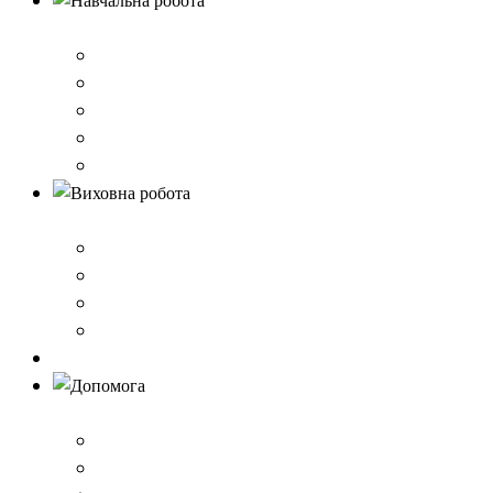
Навчальна робота
Нормативно-правове забезпечення
Розклад уроків
Створення безпечного освітнього середовища,Клас 
Наші досягнення
Дистанційне навчання
Виховна робота
План виховної роботи
Шкільна газета
Шкільні проєкти
Самоврядування
Бібліотека
Допомога
Учням
Вчителям