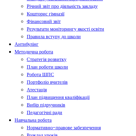
Річний звіт про діяльність закладу
Кошторис гімназії
Фінансовий звіт
Результати моніторингу якості освіти
Правила вступу до школи
Антибулінг
Методична робота
Стратегія розвитку
План роботи школи
Робота ШПС
Портфоліо вчителів
Атестація
План підвищення кваліфікації
Вибір підручників
Педагогічні ради
Навчальна робота
Нормативно-правове забезпечення
Розклад уроків