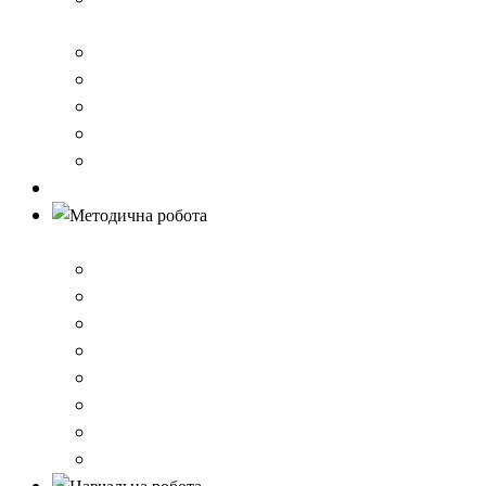
стандарту загальної середньої освіти
Річний звіт про діяльність закладу
Кошторис гімназії
Фінансовий звіт
Результати моніторингу якості освіти
Правила вступу до школи
Антибулінг
Методична робота
Стратегія розвитку
План роботи школи
Робота ШПС
Портфоліо вчителів
Атестація
План підвищення кваліфікації
Вибір підручників
Педагогічні ради