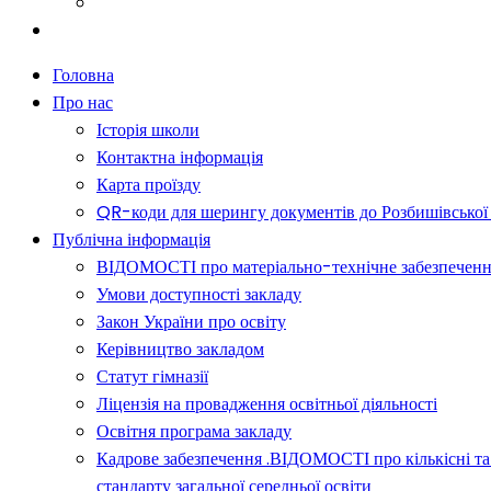
Батькам
Новини
Головна
Про нас
Історія школи
Контактна інформація
Карта проїзду
QR-коди для шерингу документів до Розбишівської гі
Публічна інформація
ВІДОМОСТІ про матеріально-технічне забезпечення о
Умови доступності закладу
Закон України про освіту
Керівництво закладом
Статут гімназії
Ліцензія на провадження освітньої діяльності
Освітня програма закладу
Кадрове забезпечення .ВІДОМОСТІ про кількісні та 
стандарту загальної середньої освіти