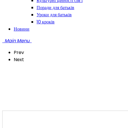
Культурні цінності сім’ї
Поради для батьків
Уроки для батьків
10 кроків
Новини
Main Menu
Prev
Next