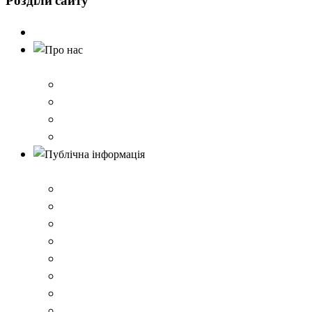
Розділи
сайту
Головна
Про нас
Історія школи
Контактна інформація
Карта проїзду
QR-коди для шерингу документів до Розбишівської гі
Публічна інформація
ВІДОМОСТІ про матеріально-технічне забезпечення о
Умови доступності закладу
Закон України про освіту
Керівництво закладом
Статут гімназії
Ліцензія на провадження освітньої діяльності
Освітня програма закладу
Кадрове забезпечення .ВІДОМОСТІ про кількісні та 