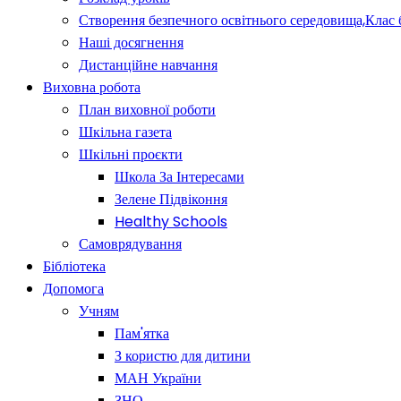
Створення безпечного освітнього середовища,Клас 
Наші досягнення
Дистанційне навчання
Виховна робота
План виховної роботи
Шкільна газета
Шкільні проєкти
Школа За Інтересами
Зелене Підвіконня
Healthy Schools
Самоврядування
Бібліотека
Допомога
Учням
Пам'ятка
З користю для дитини
МАН України
ЗНО