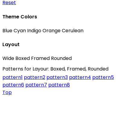
Reset
Theme Colors
Blue
Cyan
Indigo
Orange
Cerulean
Layout
Wide
Boxed
Framed
Rounded
Patterns for Layour: Boxed, Framed, Rounded
pattern1
pattern2
pattern3
pattern4
pattern5
pattern6
pattern7
pattern8
Top