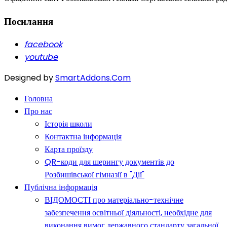
Посилання
facebook
youtube
Designed by
SmartAddons.Com
Головна
Про нас
Історія школи
Контактна інформація
Карта проїзду
QR-коди для шерингу документів до
Розбишівської гімназії в "Дії"
Публічна інформація
ВІДОМОСТІ про матеріально-технічне
забезпечення освітньої діяльності, необхідне для
виконання вимог державного стандарту загальної