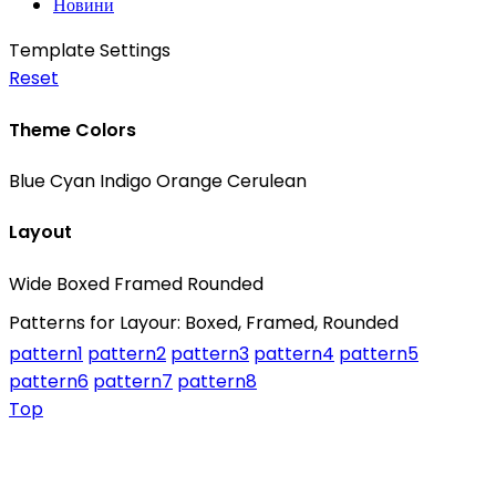
Новини
Template Settings
Reset
Theme Colors
Blue
Cyan
Indigo
Orange
Cerulean
Layout
Wide
Boxed
Framed
Rounded
Patterns for Layour: Boxed, Framed, Rounded
pattern1
pattern2
pattern3
pattern4
pattern5
pattern6
pattern7
pattern8
Top