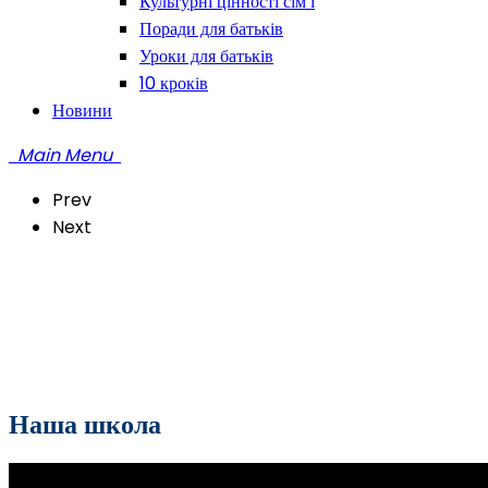
Культурні цінності сім’ї
Поради для батьків
Уроки для батьків
10 кроків
Новини
Main Menu
Prev
Next
Наша школа