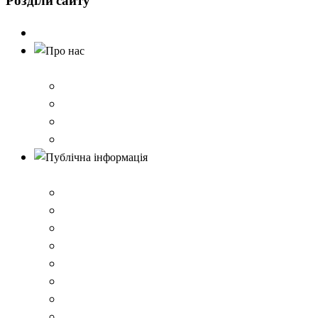
Розділи
сайту
Головна
Про нас
Історія школи
Контактна інформація
Карта проїзду
QR-коди для шерингу документів до Розбишівської гі
Публічна інформація
ВІДОМОСТІ про матеріально-технічне забезпечення о
Умови доступності закладу
Закон України про освіту
Керівництво закладом
Статут гімназії
Ліцензія на провадження освітньої діяльності
Освітня програма закладу
Кадрове забезпечення .ВІДОМОСТІ про кількісні та 