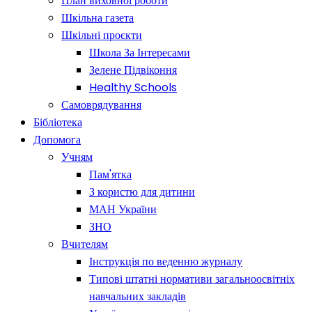
План виховної роботи
Шкільна газета
Шкільні проєкти
Школа За Інтересами
Зелене Підвіконня
Healthy Schools
Самоврядування
Бібліотека
Допомога
Учням
Пам'ятка
З користю для дитини
МАН України
ЗНО
Вчителям
Інструкція по веденню журналу
Типові штатні нормативи загальноосвітніх
навчальних закладів