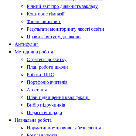
Річний звіт про діяльність закладу
Кошторис гімназії
Фінансовий звіт
Результати моніторингу якості освіти
Правила вступу до школи
Антибулінг
Методична робота
Стратегія розвитку
План роботи школи
Робота ШПС
Портфоліо вчителів
Атестація
План підвищення кваліфікації
Вибір підручників
Педагогічні ради
Навчальна робота
Нормативно-правове забезпечення
Розклад уроків