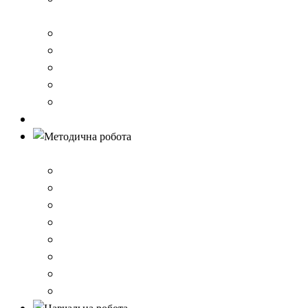
стандарту загальної середньої освіти
Річний звіт про діяльність закладу
Кошторис гімназії
Фінансовий звіт
Результати моніторингу якості освіти
Правила вступу до школи
Антибулінг
Методична робота
Стратегія розвитку
План роботи школи
Робота ШПС
Портфоліо вчителів
Атестація
План підвищення кваліфікації
Вибір підручників
Педагогічні ради