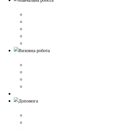
Навчальна робота
Нормативно-правове забезпечення
Розклад уроків
Створення безпечного освітнього середовища,Клас 
Наші досягнення
Дистанційне навчання
Виховна робота
План виховної роботи
Шкільна газета
Шкільні проєкти
Самоврядування
Бібліотека
Допомога
Учням
Вчителям