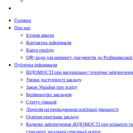
Батькам
Новини
Головна
Про нас
Історія школи
Контактна інформація
Карта проїзду
QR-коди для шерингу документів до Розбишівської гі
Публічна інформація
ВІДОМОСТІ про матеріально-технічне забезпечення о
Умови доступності закладу
Закон України про освіту
Керівництво закладом
Статут гімназії
Ліцензія на провадження освітньої діяльності
Освітня програма закладу
Кадрове забезпечення .ВІДОМОСТІ про кількісні та 
стандарту загальної середньої освіти