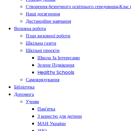
Створення безпечного освітнього середовища,Клас 
Наші досягнення
Дистанційне навчання
Виховна робота
План виховної роботи
Шкільна газета
Шкільні проєкти
Школа За Інтересами
Зелене Підвіконня
Healthy Schools
Самоврядування
Бібліотека
Допомога
Учням
Пам'ятка
З користю для дитини
МАН України
ЗНО