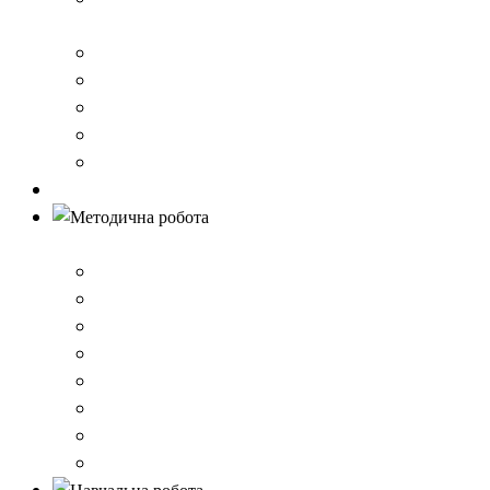
стандарту загальної середньої освіти
Річний звіт про діяльність закладу
Кошторис гімназії
Фінансовий звіт
Результати моніторингу якості освіти
Правила вступу до школи
Антибулінг
Методична робота
Стратегія розвитку
План роботи школи
Робота ШПС
Портфоліо вчителів
Атестація
План підвищення кваліфікації
Вибір підручників
Педагогічні ради