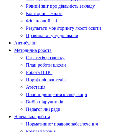
Річний звіт про діяльність закладу
Кошторис гімназії
Фінансовий звіт
Результати моніторингу якості освіти
Правила вступу до школи
Антибулінг
Методична робота
Стратегія розвитку
План роботи школи
Робота ШПС
Портфоліо вчителів
Атестація
План підвищення кваліфікації
Вибір підручників
Педагогічні ради
Навчальна робота
Нормативно-правове забезпечення
Розклад уроків