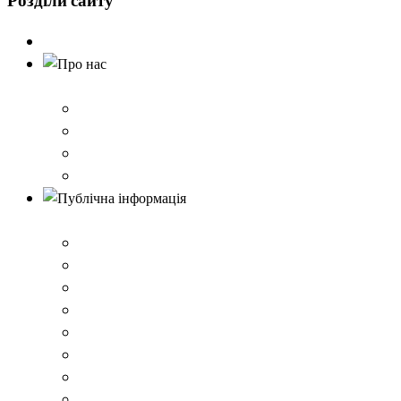
Розділи
сайту
Головна
Про нас
Історія школи
Контактна інформація
Карта проїзду
QR-коди для шерингу документів до Розбишівської гі
Публічна інформація
ВІДОМОСТІ про матеріально-технічне забезпечення о
Умови доступності закладу
Закон України про освіту
Керівництво закладом
Статут гімназії
Ліцензія на провадження освітньої діяльності
Освітня програма закладу
Кадрове забезпечення .ВІДОМОСТІ про кількісні та 