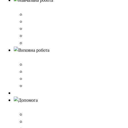
Навчальна робота
Нормативно-правове забезпечення
Розклад уроків
Створення безпечного освітнього середовища,Клас 
Наші досягнення
Дистанційне навчання
Виховна робота
План виховної роботи
Шкільна газета
Шкільні проєкти
Самоврядування
Бібліотека
Допомога
Учням
Вчителям