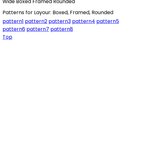
Wide
Boxed
Framed
Rounded
Patterns for Layour: Boxed, Framed, Rounded
pattern1
pattern2
pattern3
pattern4
pattern5
pattern6
pattern7
pattern8
Top