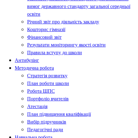
вимог державного стандарту загальної середньої
освіти
Річний звіт про діяльність закладу
Кошторис гімназії
Фінансовий звіт
Результати моніторингу якості освіти
Правила вступу до школи
Антибулінг
Методична робота
Стратегія розвитку
План роботи школи
Робота ШПС
Портфоліо вчителів
Атестація
План підвищення кваліфікації
Вибір підручників
Педагогічні ради
Навчальна робота