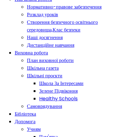
Нормативно-правове забезпечення
Розклад уроків
Створення безпечного освітнього
середовища,Клас безпеки
Наші досягнення
Дистанційне навчання
Виховна робота
План виховної роботи
Шкільна газета
Шкільні проєкти
Школа За Інтересами
Зелене Підвіконня
Healthy Schools
Самоврядування
Бібліотека
Допомога
Учням
Пам'ятка