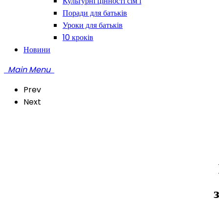
Культурні цінності сім’ї
Поради для батьків
Уроки для батьків
10 кроків
Новини
Main Menu
Prev
Next