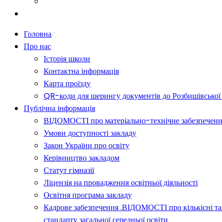
Батькам
Новини
Головна
Про нас
Історія школи
Контактна інформація
Карта проїзду
QR-коди для шерингу документів до Розбишівської гі
Публічна інформація
ВІДОМОСТІ про матеріально-технічне забезпечення о
Умови доступності закладу
Закон України про освіту
Керівництво закладом
Статут гімназії
Ліцензія на провадження освітньої діяльності
Освітня програма закладу
Кадрове забезпечення .ВІДОМОСТІ про кількісні та 
стандарту загальної середньої освіти