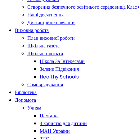
Створення безпечного освітнього середовища,Клас 
Наші досягнення
Дистанційне навчання
Виховна робота
План виховної роботи
Шкільна газета
Шкільні проєкти
Школа За Інтересами
Зелене Підвіконня
Healthy Schools
Самоврядування
Бібліотека
Допомога
Учням
Пам'ятка
З користю для дитини
МАН України
ЗНО