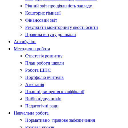
Річний звіт про діяльність закладу
Кошторис гімназії
Фінансовий звіт
Результати моніторингу якості освіти
Правила вступу до школи
Антибулінг
Методична робота
Стратегія розвитку
План роботи школи
Робота ШПС
Портфоліо вчителів
Атестація
План підвищення кваліфікації
Вибір підручників
Педагогічні ради
Навчальна робота
Нормативно-правове забезпечення
Розклад уроків