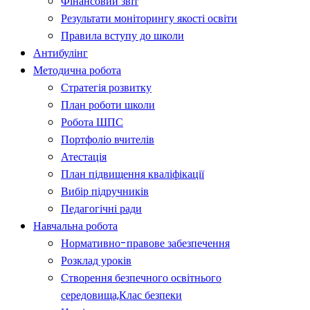
Фінансовий звіт
Результати моніторингу якості освіти
Правила вступу до школи
Антибулінг
Методична робота
Стратегія розвитку
План роботи школи
Робота ШПС
Портфоліо вчителів
Атестація
План підвищення кваліфікації
Вибір підручників
Педагогічні ради
Навчальна робота
Нормативно-правове забезпечення
Розклад уроків
Створення безпечного освітнього
середовища,Клас безпеки