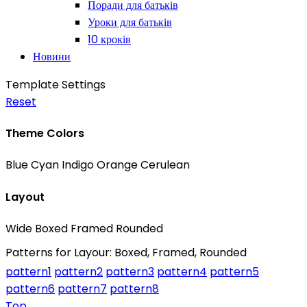
Поради для батьків
Уроки для батьків
10 кроків
Новини
Template Settings
Reset
Theme Colors
Blue
Cyan
Indigo
Orange
Cerulean
Layout
Wide
Boxed
Framed
Rounded
Patterns for Layour: Boxed, Framed, Rounded
pattern1
pattern2
pattern3
pattern4
pattern5
pattern6
pattern7
pattern8
Top