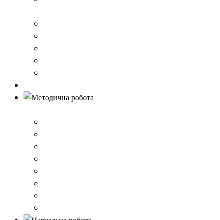
стандарту загальної середньої освіти
Річний звіт про діяльність закладу
Кошторис гімназії
Фінансовий звіт
Результати моніторингу якості освіти
Правила вступу до школи
Антибулінг
Методична робота
Стратегія розвитку
План роботи школи
Робота ШПС
Портфоліо вчителів
Атестація
План підвищення кваліфікації
Вибір підручників
Педагогічні ради