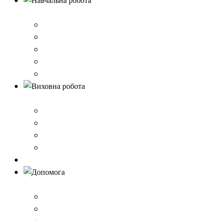
Навчальна робота
Нормативно-правове забезпечення
Розклад уроків
Створення безпечного освітнього середовища,Клас 
Наші досягнення
Дистанційне навчання
Виховна робота
План виховної роботи
Шкільна газета
Шкільні проєкти
Самоврядування
Бібліотека
Допомога
Учням
Вчителям