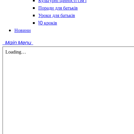
Культурні цінності сім’ї
Поради для батьків
Уроки для батьків
10 кроків
Новини
Main Menu