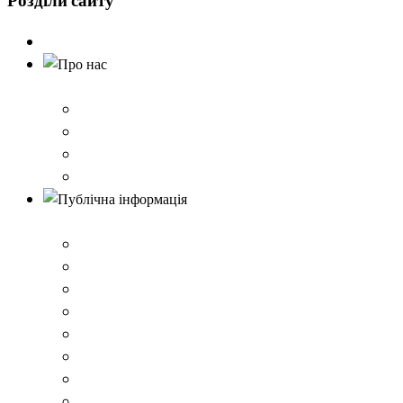
Розділи
сайту
Головна
Про нас
Історія школи
Контактна інформація
Карта проїзду
QR-коди для шерингу документів до Розбишівської гі
Публічна інформація
ВІДОМОСТІ про матеріально-технічне забезпечення о
Умови доступності закладу
Закон України про освіту
Керівництво закладом
Статут гімназії
Ліцензія на провадження освітньої діяльності
Освітня програма закладу
Кадрове забезпечення .ВІДОМОСТІ про кількісні та 