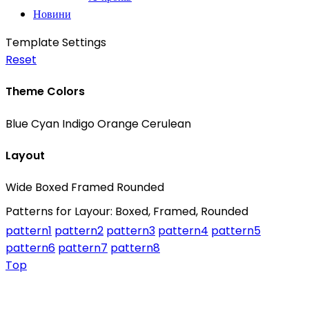
Новини
Template Settings
Reset
Theme Colors
Blue
Cyan
Indigo
Orange
Cerulean
Layout
Wide
Boxed
Framed
Rounded
Patterns for Layour: Boxed, Framed, Rounded
pattern1
pattern2
pattern3
pattern4
pattern5
pattern6
pattern7
pattern8
Top