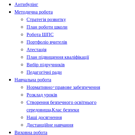
Антибулінг
Методична робота
Стратегія розвитку
План роботи школи
Робота ШПС
Портфоліо вчителів
Атестація
План підвищення кваліфікації
Вибір підручників
Педагогічні ради
Навчальна робота
Нормативно-правове забезпечення
Розклад уроків
Створення безпечного освітнього
середовища,Клас безпеки
Наші досягнення
Дистанційне навчання
Виховна робота