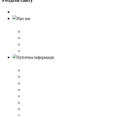
Розділи
сайту
Головна
Про нас
Історія школи
Контактна інформація
Карта проїзду
QR-коди для шерингу документів до Розбишівської гі
Публічна інформація
ВІДОМОСТІ про матеріально-технічне забезпечення о
Умови доступності закладу
Закон України про освіту
Керівництво закладом
Статут гімназії
Ліцензія на провадження освітньої діяльності
Освітня програма закладу
Кадрове забезпечення .ВІДОМОСТІ про кількісні та 