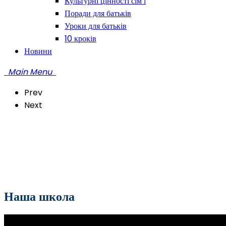
Культурні цінності сім’ї
Поради для батьків
Уроки для батьків
10 кроків
Новини
Main Menu
Prev
Next
Наша школа