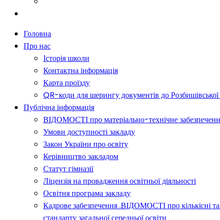
Батькам
Новини
Головна
Про нас
Історія школи
Контактна інформація
Карта проїзду
QR-коди для шерингу документів до Розбишівської гі
Публічна інформація
ВІДОМОСТІ про матеріально-технічне забезпечення о
Умови доступності закладу
Закон України про освіту
Керівництво закладом
Статут гімназії
Ліцензія на провадження освітньої діяльності
Освітня програма закладу
Кадрове забезпечення .ВІДОМОСТІ про кількісні та 
стандарту загальної середньої освіти