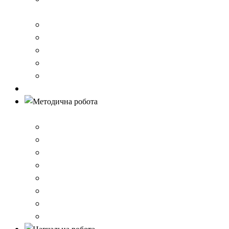
стандарту загальної середньої освіти
Річний звіт про діяльність закладу
Кошторис гімназії
Фінансовий звіт
Результати моніторингу якості освіти
Правила вступу до школи
Антибулінг
Методична робота
Стратегія розвитку
План роботи школи
Робота ШПС
Портфоліо вчителів
Атестація
План підвищення кваліфікації
Вибір підручників
Педагогічні ради