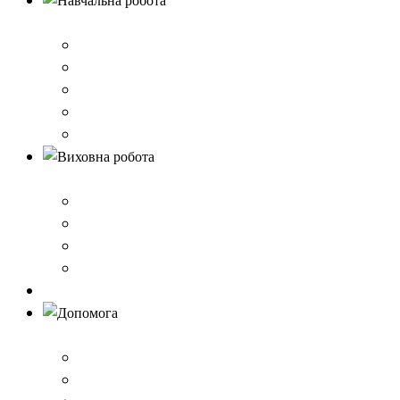
Навчальна робота
Нормативно-правове забезпечення
Розклад уроків
Створення безпечного освітнього середовища,Клас 
Наші досягнення
Дистанційне навчання
Виховна робота
План виховної роботи
Шкільна газета
Шкільні проєкти
Самоврядування
Бібліотека
Допомога
Учням
Вчителям