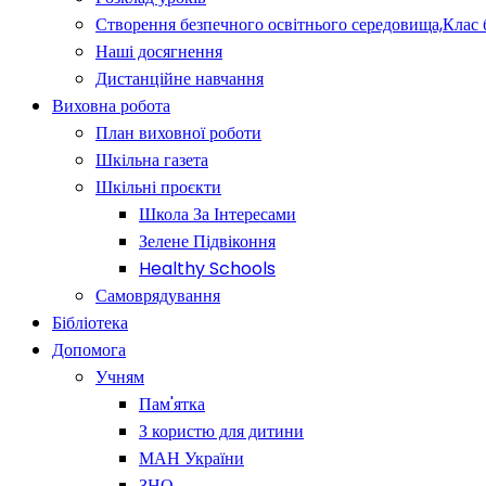
Створення безпечного освітнього середовища,Клас 
Наші досягнення
Дистанційне навчання
Виховна робота
План виховної роботи
Шкільна газета
Шкільні проєкти
Школа За Інтересами
Зелене Підвіконня
Healthy Schools
Самоврядування
Бібліотека
Допомога
Учням
Пам'ятка
З користю для дитини
МАН України
ЗНО