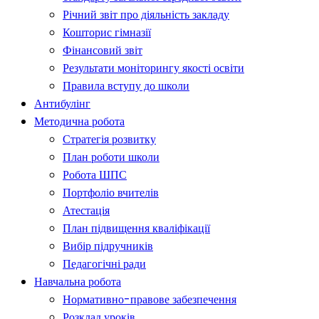
Річний звіт про діяльність закладу
Кошторис гімназії
Фінансовий звіт
Результати моніторингу якості освіти
Правила вступу до школи
Антибулінг
Методична робота
Стратегія розвитку
План роботи школи
Робота ШПС
Портфоліо вчителів
Атестація
План підвищення кваліфікації
Вибір підручників
Педагогічні ради
Навчальна робота
Нормативно-правове забезпечення
Розклад уроків