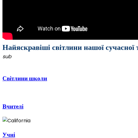
Найяскравіші світлини нашої сучасної
sub
Світлини школи
Вчителі
Учні