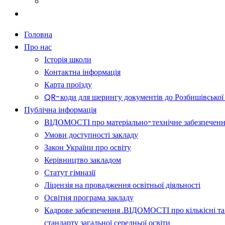
Батькам
Новини
Головна
Про нас
Історія школи
Контактна інформація
Карта проїзду
QR-коди для шерингу документів до Розбишівської гі
Публічна інформація
ВІДОМОСТІ про матеріально-технічне забезпечення о
Умови доступності закладу
Закон України про освіту
Керівництво закладом
Статут гімназії
Ліцензія на провадження освітньої діяльності
Освітня програма закладу
Кадрове забезпечення .ВІДОМОСТІ про кількісні та 
стандарту загальної середньої освіти