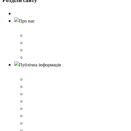
Розділи
сайту
Головна
Про нас
Історія школи
Контактна інформація
Карта проїзду
QR-коди для шерингу документів до Розбишівської гі
Публічна інформація
ВІДОМОСТІ про матеріально-технічне забезпечення о
Умови доступності закладу
Закон України про освіту
Керівництво закладом
Статут гімназії
Ліцензія на провадження освітньої діяльності
Освітня програма закладу
Кадрове забезпечення .ВІДОМОСТІ про кількісні та 