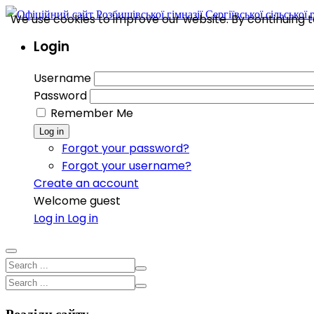
We use cookies to improve our website. By continuing to
Login
Username
Password
Remember Me
Log in
Forgot your password?
Forgot your username?
Create an account
Welcome guest
Log in
Log in