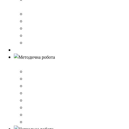
стандарту загальної середньої освіти
Річний звіт про діяльність закладу
Кошторис гімназії
Фінансовий звіт
Результати моніторингу якості освіти
Правила вступу до школи
Антибулінг
Методична робота
Стратегія розвитку
План роботи школи
Робота ШПС
Портфоліо вчителів
Атестація
План підвищення кваліфікації
Вибір підручників
Педагогічні ради