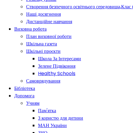
Створення безпечного освітнього середовища,Клас 
Наші досягнення
Дистанційне навчання
Виховна робота
План виховної роботи
Шкільна газета
Шкільні проєкти
Школа За Інтересами
Зелене Підвіконня
Healthy Schools
Самоврядування
Бібліотека
Допомога
Учням
Пам'ятка
З користю для дитини
МАН України
ЗНО