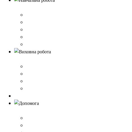
Навчальна робота
Нормативно-правове забезпечення
Розклад уроків
Створення безпечного освітнього середовища,Клас 
Наші досягнення
Дистанційне навчання
Виховна робота
План виховної роботи
Шкільна газета
Шкільні проєкти
Самоврядування
Бібліотека
Допомога
Учням
Вчителям