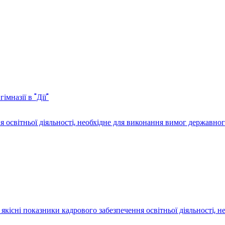
мназії в "Дії"
світньої діяльності, необхідне для виконання вимог державного
якісні показники кадрового забезпечення освітньої діяльності, 