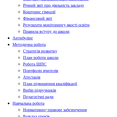
Річний звіт про діяльність закладу
Кошторис гімназії
Фінансовий звіт
Результати моніторингу якості освіти
Правила вступу до школи
Антибулінг
Методична робота
Стратегія розвитку
План роботи школи
Робота ШПС
Портфоліо вчителів
Атестація
План підвищення кваліфікації
Вибір підручників
Педагогічні ради
Навчальна робота
Нормативно-правове забезпечення
Розклад уроків