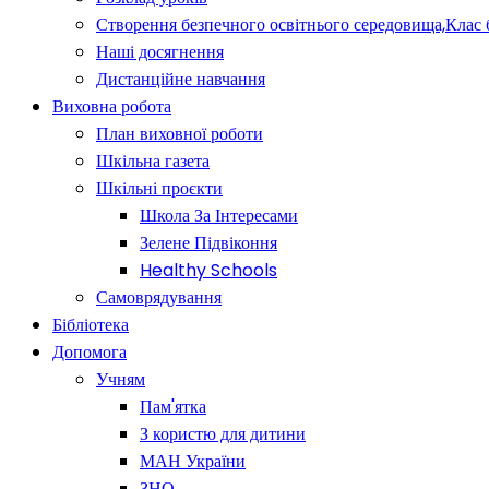
Створення безпечного освітнього середовища,Клас 
Наші досягнення
Дистанційне навчання
Виховна робота
План виховної роботи
Шкільна газета
Шкільні проєкти
Школа За Інтересами
Зелене Підвіконня
Healthy Schools
Самоврядування
Бібліотека
Допомога
Учням
Пам'ятка
З користю для дитини
МАН України
ЗНО