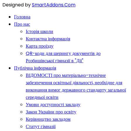
Designed by
SmartAddons.Com
Головна
Про нас
Історія школи
Контактна інформація
Карта проїзду
QR-коди для шерингу документів до
Розбишівської гімназії в "Дії"
Публічна інформація
ВІДОМОСТІ про матеріально-технічне
забезпечення освітньої діяльності, необхідне для
виконання вимог державного стандарту загальної
середньої освіти
Умови доступності закладу
Закон України про освіту
Керівництво закладом
Статут гімназії