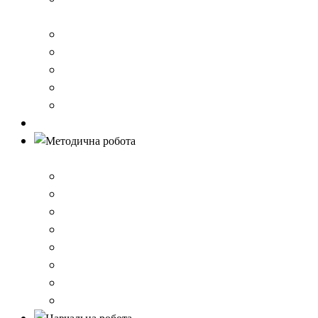
стандарту загальної середньої освіти
Річний звіт про діяльність закладу
Кошторис гімназії
Фінансовий звіт
Результати моніторингу якості освіти
Правила вступу до школи
Антибулінг
Методична робота
Стратегія розвитку
План роботи школи
Робота ШПС
Портфоліо вчителів
Атестація
План підвищення кваліфікації
Вибір підручників
Педагогічні ради