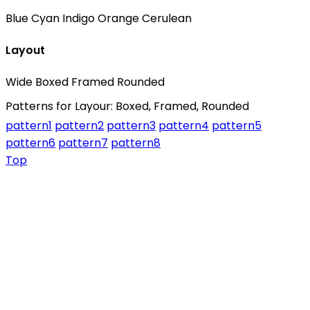
Blue
Cyan
Indigo
Orange
Cerulean
Layout
Wide
Boxed
Framed
Rounded
Patterns for Layour: Boxed, Framed, Rounded
pattern1
pattern2
pattern3
pattern4
pattern5
pattern6
pattern7
pattern8
Top