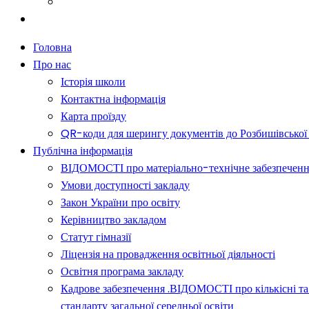
Батькам
Новини
Головна
Про нас
Історія школи
Контактна інформація
Карта проїзду
QR-коди для шерингу документів до Розбишівської гі
Публічна інформація
ВІДОМОСТІ про матеріально-технічне забезпечення о
Умови доступності закладу
Закон України про освіту
Керівництво закладом
Статут гімназії
Ліцензія на провадження освітньої діяльності
Освітня програма закладу
Кадрове забезпечення .ВІДОМОСТІ про кількісні та 
стандарту загальної середньої освіти