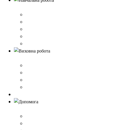
Навчальна робота
Нормативно-правове забезпечення
Розклад уроків
Створення безпечного освітнього середовища,Клас 
Наші досягнення
Дистанційне навчання
Виховна робота
План виховної роботи
Шкільна газета
Шкільні проєкти
Самоврядування
Бібліотека
Допомога
Учням
Вчителям