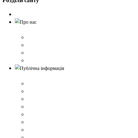
Розділи
сайту
Головна
Про нас
Історія школи
Контактна інформація
Карта проїзду
QR-коди для шерингу документів до Розбишівської гі
Публічна інформація
ВІДОМОСТІ про матеріально-технічне забезпечення о
Умови доступності закладу
Закон України про освіту
Керівництво закладом
Статут гімназії
Ліцензія на провадження освітньої діяльності
Освітня програма закладу
Кадрове забезпечення .ВІДОМОСТІ про кількісні та 