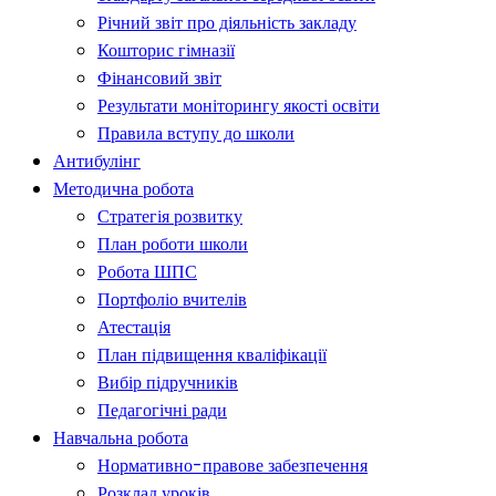
Річний звіт про діяльність закладу
Кошторис гімназії
Фінансовий звіт
Результати моніторингу якості освіти
Правила вступу до школи
Антибулінг
Методична робота
Стратегія розвитку
План роботи школи
Робота ШПС
Портфоліо вчителів
Атестація
План підвищення кваліфікації
Вибір підручників
Педагогічні ради
Навчальна робота
Нормативно-правове забезпечення
Розклад уроків