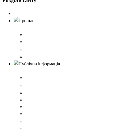
Розділи
сайту
Головна
Про нас
Історія школи
Контактна інформація
Карта проїзду
QR-коди для шерингу документів до Розбишівської гі
Публічна інформація
ВІДОМОСТІ про матеріально-технічне забезпечення о
Умови доступності закладу
Закон України про освіту
Керівництво закладом
Статут гімназії
Ліцензія на провадження освітньої діяльності
Освітня програма закладу
Кадрове забезпечення .ВІДОМОСТІ про кількісні та 