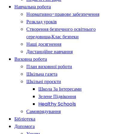
Навчальна робота
Нормативно-правове забезпечення
Розклад уроків
Створення безпечного освітнього
середовища,Клас безпеки
Наші досягнення
Дистанційне навчання
Виховна робота
План виховної роботи
Шкільна газета
Шкільні проєкти
Школа За Інтересами
Зелене Підвіконня
Healthy Schools
Самоврядування
Бібліотека
Допомога
Учням