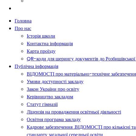
Батькам
Новини
Головна
Про нас
Історія школи
Контактна інформація
Карта проїзду
QR-коди для шерингу документів до Розбишівської гі
Публічна інформація
ВІДОМОСТІ про матеріально-технічне забезпечення о
Умови доступності закладу
Закон України про освіту
Керівництво закладом
Статут гімназії
Ліцензія на провадження освітньої діяльності
Освітня програма закладу
Кадрове забезпечення .ВІДОМОСТІ про кількісні та 
стандарту загальної середньої освіти