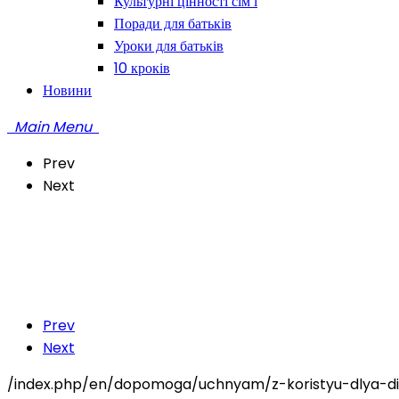
Культурні цінності сім’ї
Поради для батьків
Уроки для батьків
10 кроків
Новини
Main Menu
Prev
Next
Prev
Next
/index.php/en/dopomoga/uchnyam/z-koristyu-dlya-diti