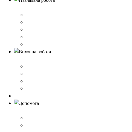
Навчальна робота
Нормативно-правове забезпечення
Розклад уроків
Створення безпечного освітнього середовища,Клас 
Наші досягнення
Дистанційне навчання
Виховна робота
План виховної роботи
Шкільна газета
Шкільні проєкти
Самоврядування
Бібліотека
Допомога
Учням
Вчителям