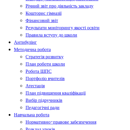
Річний звіт про діяльність закладу
Кошторис гімназії
Фінансовий звіт
Результати моніторингу якості освіти
Правила вступу до школи
Антибулінг
Методична робота
Стратегія розвитку
План роботи школи
Робота ШПС
Портфоліо вчителів
Атестація
План підвищення кваліфікації
Вибір підручників
Педагогічні ради
Навчальна робота
Нормативно-правове забезпечення
Розклад уроків