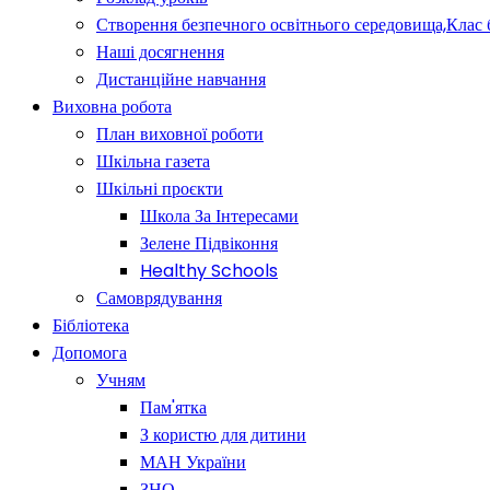
Створення безпечного освітнього середовища,Клас 
Наші досягнення
Дистанційне навчання
Виховна робота
План виховної роботи
Шкільна газета
Шкільні проєкти
Школа За Інтересами
Зелене Підвіконня
Healthy Schools
Самоврядування
Бібліотека
Допомога
Учням
Пам'ятка
З користю для дитини
МАН України
ЗНО