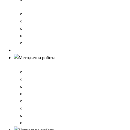
стандарту загальної середньої освіти
Річний звіт про діяльність закладу
Кошторис гімназії
Фінансовий звіт
Результати моніторингу якості освіти
Правила вступу до школи
Антибулінг
Методична робота
Стратегія розвитку
План роботи школи
Робота ШПС
Портфоліо вчителів
Атестація
План підвищення кваліфікації
Вибір підручників
Педагогічні ради