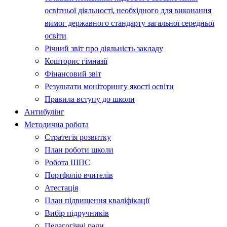
освітньої діяльності, необхідного для виконання
вимог державного стандарту загальної середньої
освіти
Річний звіт про діяльність закладу
Кошторис гімназії
Фінансовий звіт
Результати моніторингу якості освіти
Правила вступу до школи
Антибулінг
Методична робота
Стратегія розвитку
План роботи школи
Робота ШПС
Портфоліо вчителів
Атестація
План підвищення кваліфікації
Вибір підручників
Педагогічні ради